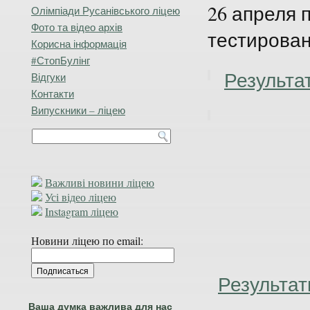
26 апреля 
Олімпіади Русанівського ліцею
Фото та відео архів
тестирован
Корисна інформація
#СтопБулінг
Результа
Відгуки
Контакти
Випускники – ліцею
Важливі новини ліцею
Усі відео ліцею
Instagram ліцею
Новини ліцею по email:
Результат
Ваша думка важлива для нас