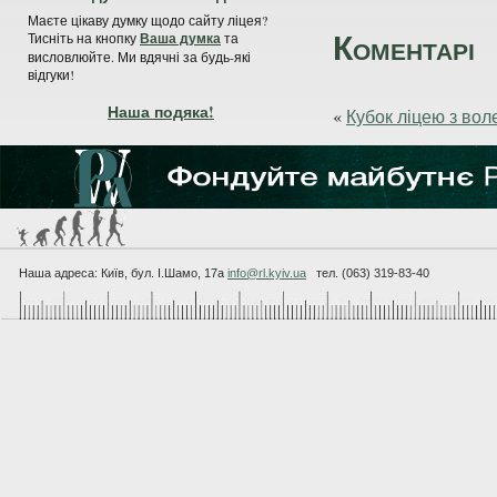
Маєте цікаву думку щодо сайту ліцея?
Коментарі
Тисніть на кнопку
Ваша думка
та
висловлюйте. Ми вдячні за будь-які
відгуки!
Наша подяка!
«
Кубок ліцею з вол
Наша адреса: Київ, бул. I.Шамо, 17а
info@rl.kyiv.ua
тел. (063) 319-83-40