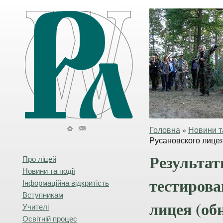
Головна
»
Новини та
Русановского лицея
Результат
Про ліцей
Новини та події
тестирова
Інформаційна відкритість
Вступникам
лицея (об
Учителі
Освітній процес