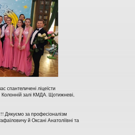
час спантеличені ліцеїсти
 Колонній залі КМДА. Щотижневі,
!!! Дякуємо за професіоналізм
аїловичу й Оксані Анатоліївні та