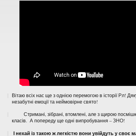
Вітаю всіх нас ще з однією перемогою в історії Рл! Д
незабутні емоції та неймовірне свято!
Стримані, зібрані, втомлені, але з щирою посмішкою 
класів. А попереду ще одні випробування – ЗНО!
І нехай із такою ж легкістю вони увійдуть у своє м