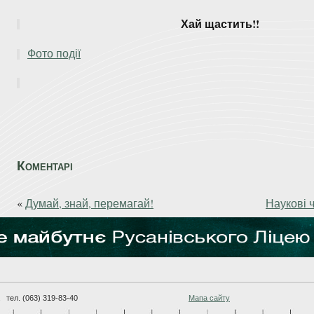
Хай щастить!!
Фото події
Коментарі
«
Думай, знай, перемагай!
Наукові 
тел. (063) 319-83-40
Мапа сайту