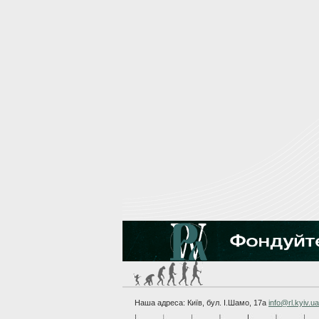
Наша адреса: Київ, бул. I.Шамо, 17а
info@rl.kyiv.ua