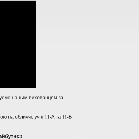
якуємо нашим вихованцям за
на обличчі, учні 11-А та 11-Б
айбутнє!!