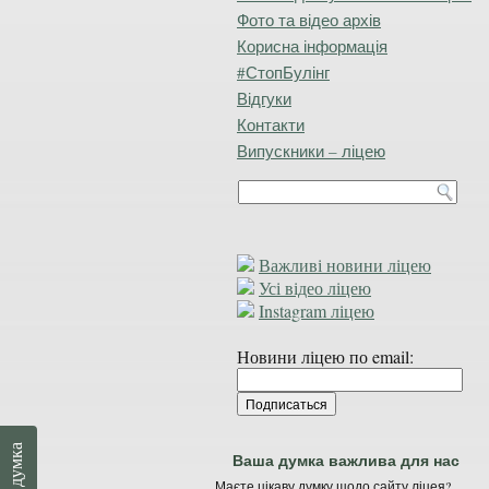
Фото та відео архів
Корисна інформація
#СтопБулінг
Відгуки
Контакти
Випускники – ліцею
Важливі новини ліцею
Усі відео ліцею
Instagram ліцею
Новини ліцею по email:
Ваша думка
Ваша думка важлива для нас
Маєте цікаву думку щодо сайту ліцея?