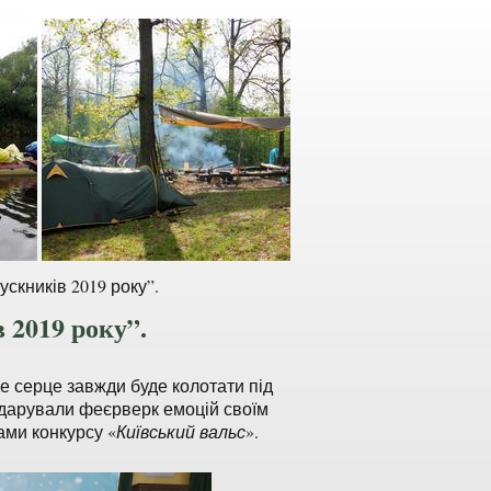
скників 2019 року”.
 2019 року”.
е серце завжди буде колотати під
одарували феєрверк емоцій своїм
ами конкурсу «
Київський вальс
».