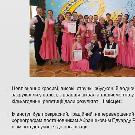
Невпізнанно красиві, високі, стрункі, збуджені й водно
закружляли у вальсі, зірвавши шквал аплодисментів у
І місце!!
кількагодинні репетиції дали результат –
Їх виступ був прекрасний, граційний, неперевершений
хореографам-постановникам Абрашековим Едуарду Раф
всім, хто долучився до організації.