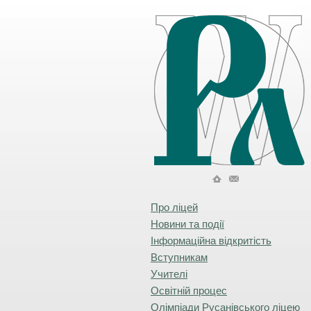
Про ліцей
Новини та події
Інформаційна відкритість
Вступникам
Учителі
Освітній процес
Олімпіади Русанівського ліцею