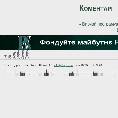
Коментарі
«
Вивчай програмува
Наша адреса: Київ, бул. I.Шамо, 17а
info@rl.kyiv.ua
тел. (063) 319-83-40