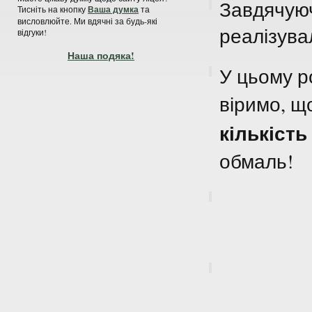
Завдячуюч
Тисніть на кнопку
Ваша думка
та
висловлюйте. Ми вдячні за будь-які
реалізува
відгуки!
Наша подяка!
У цьому ро
віримо, 
кількість
обмаль!