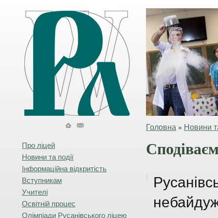
Головна
»
Новини та
Сподіваєм
Про ліцей
Новини та події
Інформаційна відкритість
Русанівсь
Вступникам
Учителі
небайдуж
Освітній процес
Олімпіади Русанівського ліцею