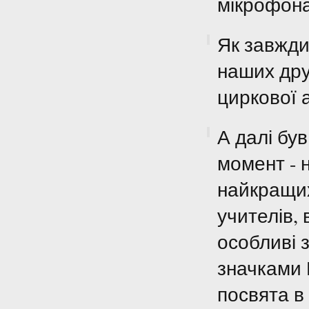
мікрофона
Як завжди
наших друз
циркової а
А далі бу
момент - 
найкращих
учителів, 
особливі 
значками 
посвята в 