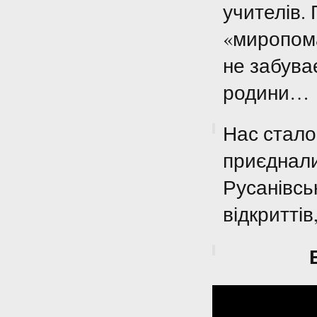
учителів.
«миропома
не забува
родини…
Нас стало 
приєднали
Русанівсь
відкриттів