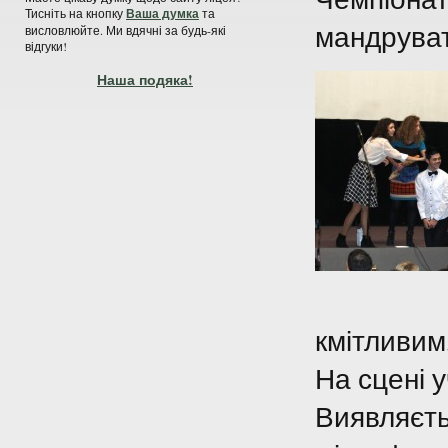
Тисніть на кнопку
Ваша думка
та
мандрувати
висловлюйте. Ми вдячні за будь-які
відгуки!
Наша подяка!
кмітливим
На сцені у
Виявляєтьс