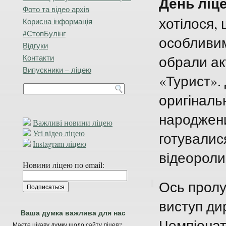
День ліце
Фото та відео архів
хотілося,
Корисна інформація
#СтопБулінг
особливи
Відгуки
обрали ак
Контакти
Випускники – ліцею
«Турист».
оригіналь
народжени
Важливі новини ліцею
Усі відео ліцею
готувалися
Instagram ліцею
відеороли
Новини ліцею по email:
Ось пролу
виступ ди
Ваша думка важлива для нас
Чемпіонату
Маєте цікаву думку щодо сайту ліцея?