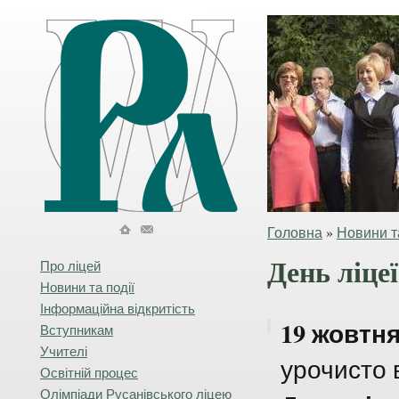
Головна
»
Новини та
День ліцеї
Про ліцей
Новини та події
Інформаційна відкритість
19 жовтн
Вступникам
Учителі
урочисто 
Освітній процес
Олімпіади Русанівського ліцею