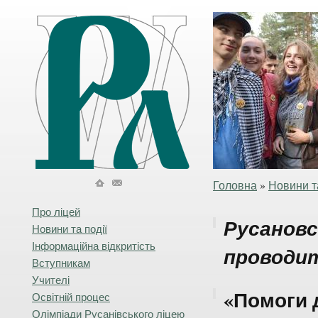
Головна
»
Новини та
Про ліцей
Русановс
Новини та події
Інформаційна відкритість
проводи
Вступникам
Учителі
«Помоги 
Освітній процес
Олімпіади Русанівського ліцею