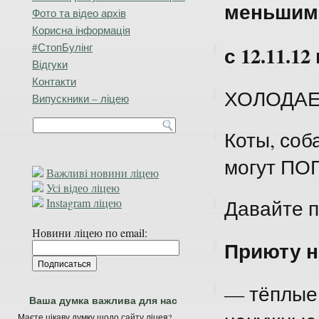
меньшим
Фото та відео архів
Корисна інформація
#СтопБулінг
с 12.11.12 
Відгуки
Контакти
ХОЛОДАЕ
Випускники – ліцею
Коты, соб
могут ПО
Важливі новини ліцею
Усі відео ліцею
Давайте 
Instagram ліцею
Новини ліцею по email:
Приюту н
— тёплые 
Ваша думка важлива для нас
Маєте цікаву думку щодо сайту ліцея?