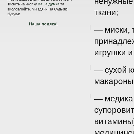
ненужные 
Тисніть на кнопку
Ваша думка
та
ткани;
висловлюйте. Ми вдячні за будь-які
відгуки!
Наша подяка!
— миски, 
принадлеж
игрушки и 
— сухой к
макароны, 
— медика
супоровит
витамины)
медицинс