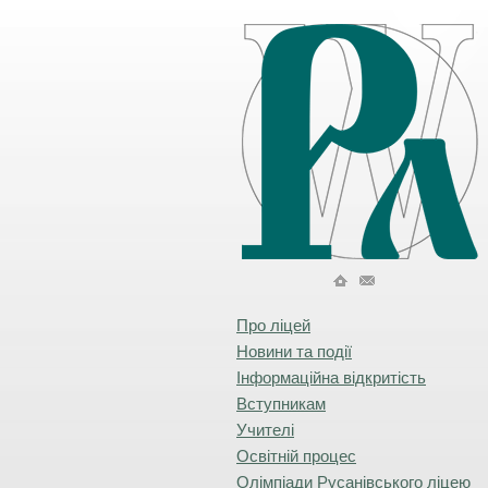
Про ліцей
Новини та події
Інформаційна відкритість
Вступникам
Учителі
Освітній процес
Олімпіади Русанівського ліцею