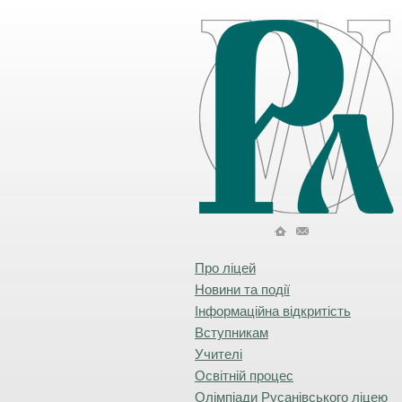
Про ліцей
Новини та події
Інформаційна відкритість
Вступникам
Учителі
Освітній процес
Олімпіади Русанівського ліцею