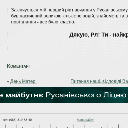
Закінчується мій перший рік навчання у Русанівському
був насичений великою кількістю подій, знайомств та вр
нові знання - все було класно.
Дякую, Рл! Ти - най
Коментарі
«
День Матері
Питання наші, відповіді 
тел. (063) 319-83-40
Мапа сайту