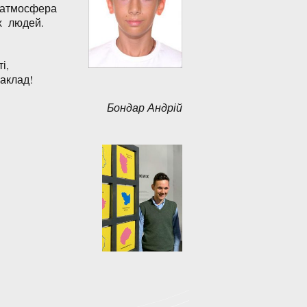
а атмосфера
лих людей.
і,
аклад!
Бондар Андрій