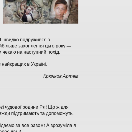
 Я швидко подружився з
айбільше захоплення цьго року —
м чекаю на наступний похід.
 найкращих в Україні.
Крючков Артем
єї чудової родини Рл! Що ж для
 завжди підтримають та допоможуть.
ідаємо за все разом! А зрозуміла я
ереснівці!