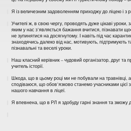
Я із величезним задоволенням приходжу до ліцею і з 
Учителі ж, в свою чергу, проводять дуже цікаві уроки, 
яким у нас з’являється бажання вчитися, пізнавати що
не зупинятися на досягнутому. І навіть під час каранти
знаходячись далеко від нас, мотивують, підтримують 
пізнавальні та веселі уроки.
Наш класний керівник – чудовий організатор, друг та 
учитель історії.
Шкода, що в цьому році ми не побували на травнівці, 
сподіваюся, що обов’язково станемо учасниками цієї за
нашого навчання в ліцеї.
Я впевнена, що в РЛ я здобуду гарні знання та зможу до