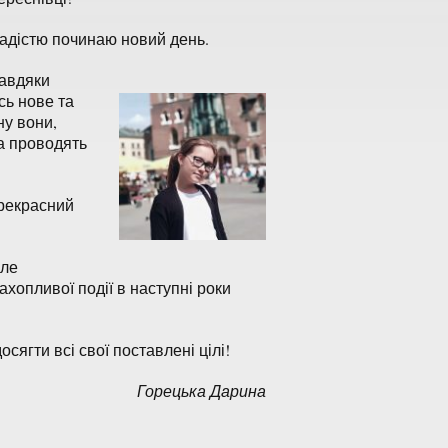
радістю починаю новий день.
завдяки
сь нове та
ну вони,
та проводять
прекрасний
але
хопливої події в наступні роки
сягти всі свої поставлені цілі!
Горецька Дарина