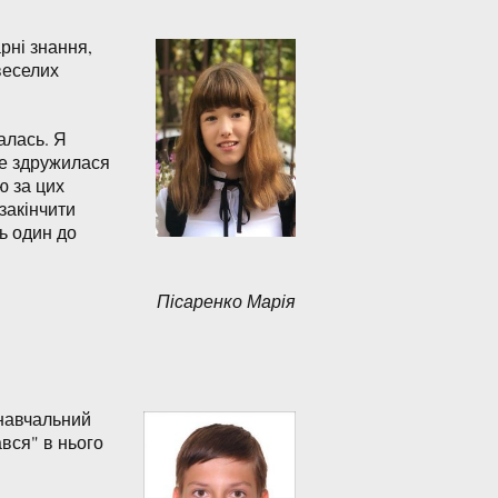
рні знання,
веселих
алась. Я
ще здружилася
ю за цих
закінчити
ь один до
Пісаренко Марія
 навчальний
ався" в нього