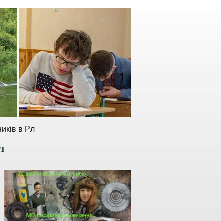
иків в Рл
л