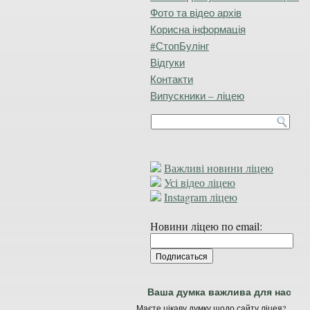
Фото та відео архів
Корисна інформація
#СтопБулінг
Відгуки
Контакти
Випускники – ліцею
Важливі новини ліцею
Усі відео ліцею
Instagram ліцею
Новини ліцею по email:
Ваша думка важлива для нас
Маєте цікаву думку щодо сайту ліцея?