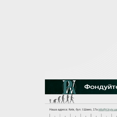
Наша адреса: Київ, бул. I.Шамо, 17а
info@rl.kyiv.ua