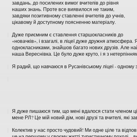
завдань, до посилених вимог вчителів до рівня
наших знань. Проте все виявилося не таким,
завдяки позитивному ставленні вчителів до учнів,
цікавому й доступному поясненню матеріалу.
Дуже приємним є ставлення старшокласників до
«новачків», і взагалі, в ліцеї дуже дружня атмосфера.
однокласниками, знайшов багато нових друзів. Але н
наша Вереснівка. Це було дуже круто, і я з нетерпіння
Я радий, що навчаюся в Русанівському ліцеї - одному з
Я дуже пишаюся тим, що мені вдалося стати членом ці
мене РЛ? Це мій новий дім, нові друзі та вчителі, які
Колектив у нас просто чудовий! Ми одне ціле та відпов
це на першому у своєму житті туристичному поході – в