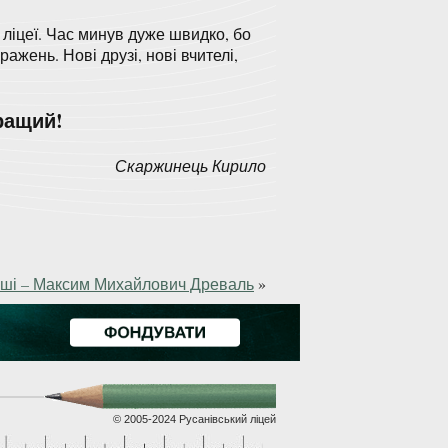
 ліцеї. Час минув дуже швидко, бо
ажень. Нові друзі, нові вчителі,
кращий!
Скаржинець Кирило
Ваші – Максим Михайлович Древаль
»
© 2005-2024 Русанівський ліцей