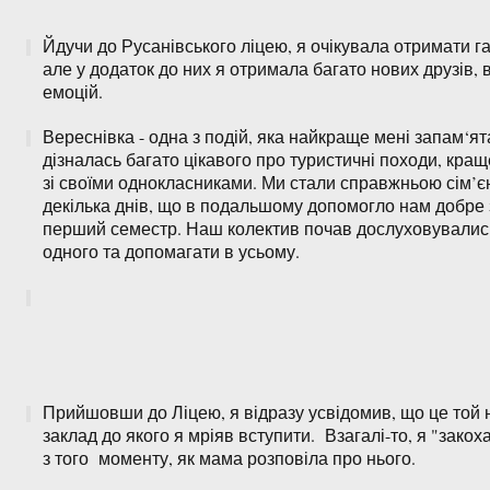
Йдучи до Русанівського ліцею, я очікувала отримати га
але у додаток до них я отримала багато нових друзів, 
емоцій.
Вереснівка - одна з подій, яка найкраще мені запам‘ят
дізналась багато цікавого про туристичні походи, кра
зі своїми однокласниками. Ми стали справжньою сім’є
декілька днів, що в подальшому допомогло нам добре 
перший семестр. Наш колектив почав дослуховувалис
одного та допомагати в усьому.
Прийшовши до Ліцею, я відразу усвідомив, що це той
заклад до якого я мріяв вступити. Взагалі-то, я "закох
з того моменту, як мама розповіла про нього.