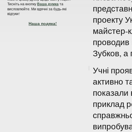
Тисніть на кнопку
Ваша думка
та
представн
висловлюйте. Ми вдячні за будь-які
відгуки!
проекту Ук
Наша подяка!
майстер-к
проводив в
Зубков, а
Учні проя
активно т
показали 
приклад р
справжньо
випробува