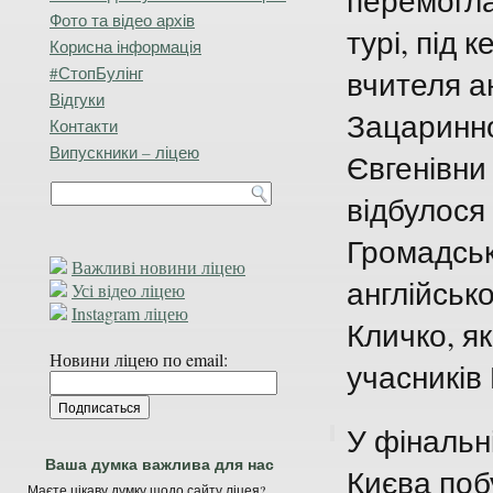
перемогла
Фото та відео архів
турі, під 
Корисна інформація
#СтопБулінг
вчителя а
Відгуки
Зацаринно
Контакти
Випускники – ліцею
Євгенівни 
відбулося
Громадськ
Важливі новини ліцею
англійсько
Усі відео ліцею
Instagram ліцею
Кличко, я
Новини ліцею по email:
учасників
У фінальні
Ваша думка важлива для нас
Києва поб
Маєте цікаву думку щодо сайту ліцея?