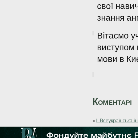
свої навич
знання ан
Вітаємо у
виступом 
мови в Киє
Коментарі
«
ІІ Всеукраїнська ін