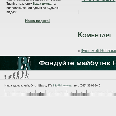
Тисніть на кнопку
Ваша думка
та
висловлюйте. Ми вдячні за будь-які
відгуки!
Наша подяка!
Коментарі
«
Флешмоб Незлам
Наша адреса: Київ, бул. I.Шамо, 17а
info@rl.kyiv.ua
тел. (063) 319-83-40