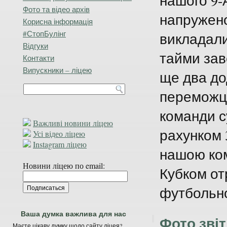
нашого 9-А
Фото та відео архів
напружено
Корисна інформація
#СтопБулінг
викладали
Відгуки
тайми зав
Контакти
Випускники – ліцею
ще два до
переможця
команди с
Важливі новини ліцею
рахунком 
Усі відео ліцею
Instagram ліцею
нашою ком
Новини ліцею по email:
Кубком от
футбольно
Ваша думка важлива для нас
Фото звіт
Маєте цікаву думку щодо сайту ліцея?