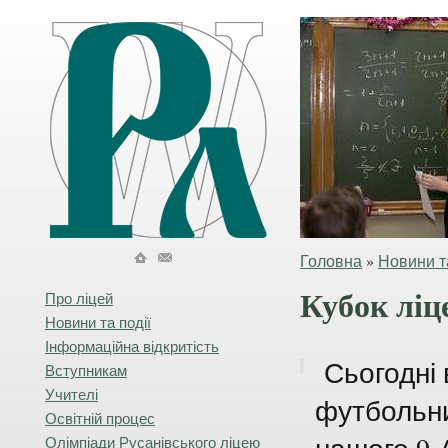
Головна
»
Новини та
Кубок ліц
Про ліцей
Новини та події
Інформаційна відкритість
Сьогодні 
Вступникам
Учителі
футбольн
Освітній процес
Олімпіади Русанівського ліцею