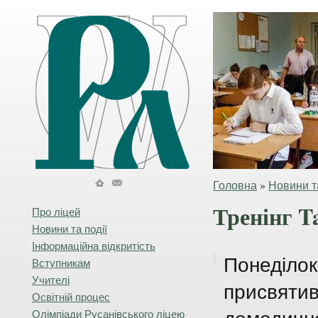
Головна
»
Новини та
Тренінг T
Про ліцей
Новини та події
Інформаційна відкритість
Понеділок
Вступникам
Учителі
присвятив
Освітній процес
Олімпіади Русанівського ліцею