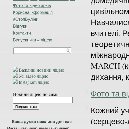
домедичн
Фото та відео архів
цивільном
Корисна інформація
#СтопБулінг
Навчалися
Відгуки
вчителі. 
Контакти
Випускники – ліцею
теоретичн
міжнародн
MARCH (кр
Важливі новини ліцею
дихання, к
Усі відео ліцею
Instagram ліцею
Фото та ві
Новини ліцею по email:
Кожний уч
(серцево-
Ваша думка важлива для нас
Маєте цікаву думку щодо сайту ліцея?