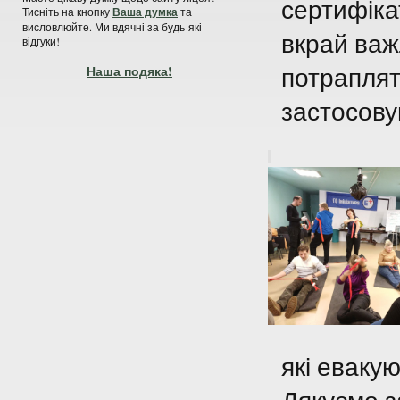
сертифіка
Тисніть на кнопку
Ваша думка
та
висловлюйте. Ми вдячні за будь-які
вкрай важ
відгуки!
потрапляти
Наша подяка!
застосову
які еваку