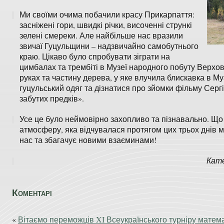
Ми своїми очима побачили красу Прикарпаття:
засніжені гори, швидкі річки, височенні стрункі
зелені смереки. Але найбільше нас вразили
звичаї Гуцульщини – надзвичайно самобутнього
краю. Цікаво було спробувати зіграти на
цимбалах та трембіті в Музеї народного побуту Верхов
руках та частину дерева, у яке влучила блискавка в Муз
гуцульський одяг та дізнатися про зйомки фільму Серг
забутих предків».
Усе це було неймовірно захопливо та пізнавально. Що
атмосферу, яка відчувалася протягом цих трьох днів м
нас та збагачує новими взаєминами!
Кате
Коментарі
«
Вітаємо переможців XI Всеукраїнського турніру математи