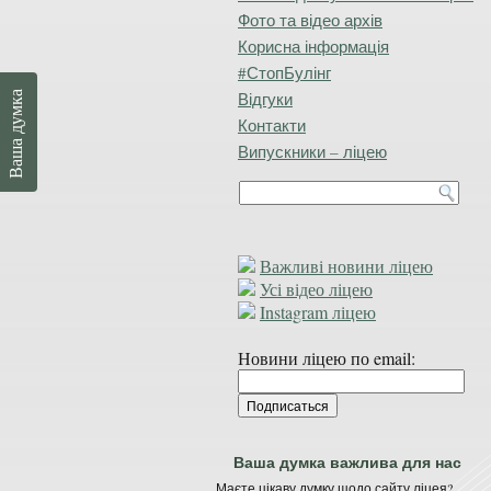
Фото та відео архів
Корисна інформація
#СтопБулінг
Відгуки
Ваша думка
Контакти
Випускники – ліцею
Важливі новини ліцею
Усі відео ліцею
Instagram ліцею
Новини ліцею по email:
Ваша думка важлива для нас
Маєте цікаву думку щодо сайту ліцея?