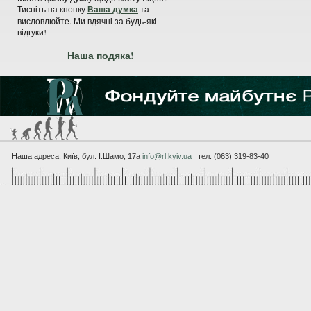
Тисніть на кнопку
Ваша думка
та
висловлюйте. Ми вдячні за будь-які
відгуки!
Наша подяка!
Наша адреса: Київ, бул. I.Шамо, 17а
info@rl.kyiv.ua
тел. (063) 319-83-40