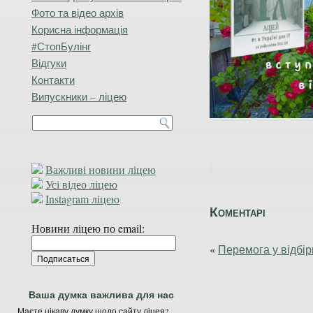
Фото та відео архів
Корисна інформація
#СтопБулінг
Відгуки
Контакти
Випускники – ліцею
Важливі новини ліцею
Усі відео ліцею
Instagram ліцею
Коментарі
Новини ліцею по email:
«
Перемога у відбірк
Ваша думка важлива для нас
Маєте цікаву думку щодо сайту ліцея?