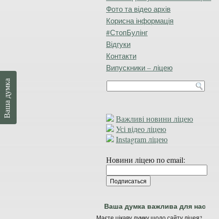
Фото та відео архів
Корисна інформація
#СтопБулінг
Відгуки
Контакти
Випускники – ліцею
Ваша думка
Важливі новини ліцею
Усі відео ліцею
Instagram ліцею
Новини ліцею по email:
Ваша думка важлива для нас
Маєте цікаву думку щодо сайту ліцея?