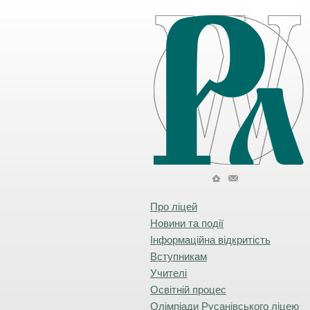
Про ліцей
Новини та події
Інформаційна відкритість
Вступникам
Учителі
Освітній процес
Олімпіади Русанівського ліцею