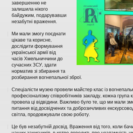
завершенню не
залишила нікого
байдужим, подарувавши
незабутні враження.
Ми мали змогу поєднати
цікаве та корисне,
дослідити формування
української армії від
часів Хмельниччини до
сучасних ЗСУ, здати
норматив зі збирання та
розбирання вогнепальної зброї.
Спеціалісти музею провели майстер клас із вогнепал
професіоналізму співробітників закладу, кожна група 
провела ці відвідини. Важливо було те, що ми мали змо
питання від досвідчених та доброзичливих екскурсовод
світла, продовжували свою роботу.
Це був незабутній досвід. Враження від того, коли бачи
наших захисників, в котре доводить про незламність у