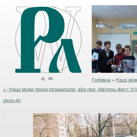
Головна
»
Наші мізк
←
Наші мізки трохи позакипали, або про «Квітень-фест 20
photo-60